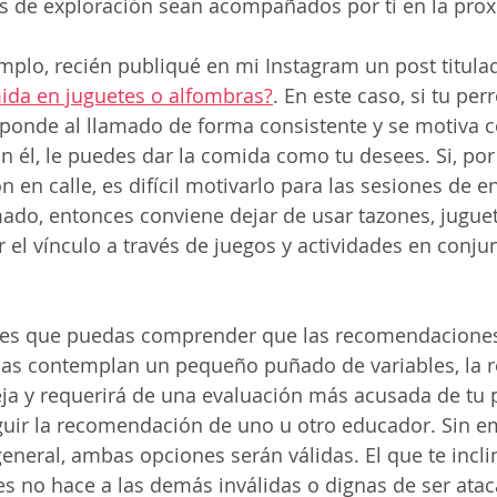
os de exploración sean acompañados por ti en la prox
plo, recién publiqué en mi Instagram un post titula
mida en juguetes o alfombras?
. En este caso, si tu per
ponde al llamado de forma consistente y se motiva c
 él, le puedes dar la comida como tu desees. Si, por e
n en calle, es difícil motivarlo para las sesiones de 
ado, entonces conviene dejar de usar tazones, juguet
 el vínculo a través de juegos y actividades en conjun
es que puedas comprender que las recomendaciones
nas contemplan un pequeño puñado de variables, la r
 y requerirá de una evaluación más acusada de tu p
eguir la recomendación de uno u otro educador. Sin e
general, ambas opciones serán válidas. El que te incli
 no hace a las demás inválidas o dignas de ser atac