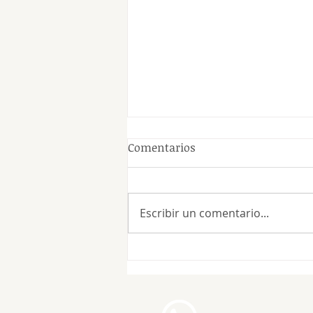
Comentarios
Escribir un comentario...
Personalidad del tutor y
problemas de
comportamiento canino