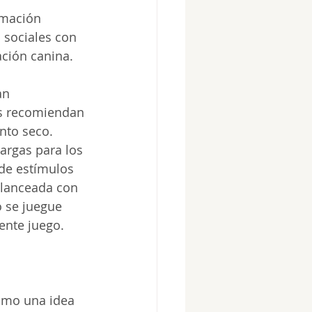
mación 
 sociales con 
ción canina. 
an 
os recomiendan 
nto seco. 
argas para los 
de estímulos 
alanceada con 
 se juegue 
ente juego. 
omo una idea 