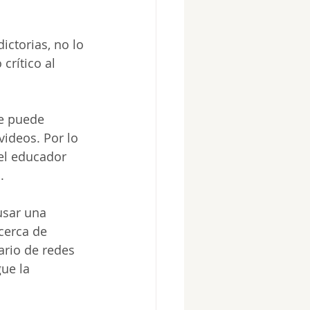
ctorias, no lo 
crítico al 
e puede 
videos. Por lo 
 el educador 
. 
usar una 
cerca de 
ario de redes 
ue la 