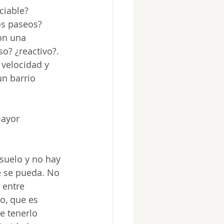
ciable? 
os paseos? 
on una 
o? ¿reactivo?. 
 velocidad y 
un barrio 
mayor 
suelo y no hay 
e se pueda. No 
 entre 
o, que es 
e tenerlo 