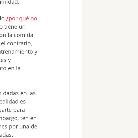
imidad. 
do 
¿por qué no 
ro tiene un 
on la comida 
l contrario, 
entrenamiento y 
es y 
to en la 
 dadas en las 
ealidad es 
arte para 
mbargo, ten en 
nes por una de 
adas. 