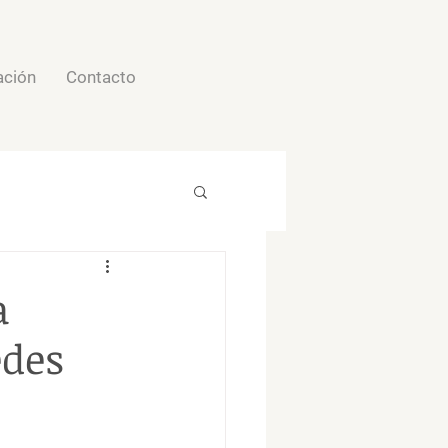
ción
Contacto
a
edes