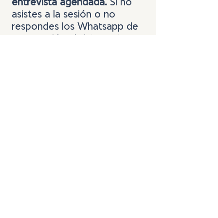
entrevista agendada.
Si no
asistes a la sesión o no
respondes los Whatsapp de
preparación el sistema te
impedirá tomar una nueva
hora.
+
56951070227
gustavo@elprofesorcanino.com
@
elprofesorcanino
© 2021. Gustavo Estrada. Santiago, Chile