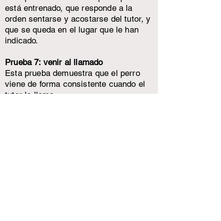
está entrenado, que responde a la
orden sentarse y acostarse del tutor, y
que se queda en el lugar que le han
indicado.
Prueba 7: venir al llamado
Esta prueba demuestra que el perro
viene de forma consistente cuando el
tutor lo llama.
Prueba 8: reacción a otro perro
Esta prueba demuestra que el perro
puede comportarse cortésmente cerca
de otros perros.
Prueba 9: reacción a las distracciones
Esta prueba demuestra que el perro
tiene confianza en todo momento
cuando se enfrenta a situaciones que
comúnmente distraen, tales como la